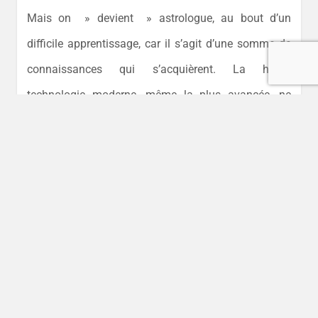
Mais on » devient » astrologue, au bout d’un
difficile apprentissage, car il s’agit d’une somme de
connaissances qui s’acquièrent. La haute
technologie moderne, même la plus avancée, ne
pourra pour sa part jamais se substituer à
l’intelligence humaine dans la réalisation d’analyses
astrologiques affinées.
L’astrologie par ordinateur!
Les prestations de » l’astrologie par ordinateur »
peuvent impressionner notamment par leur rapidité.
Mais ce ne sont jamais que des approches globales,