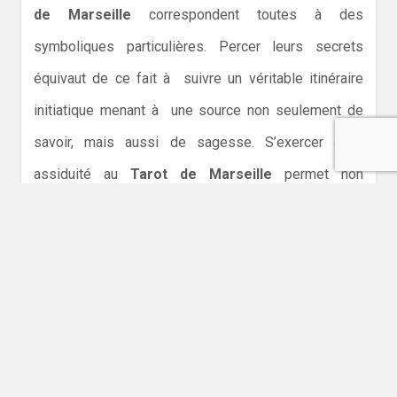
de Marseille
correspondent toutes à des
symboliques particulières. Percer leurs secrets
équivaut de ce fait à suivre un véritable itinéraire
initiatique menant à une source non seulement de
savoir, mais aussi de sagesse. S’exercer avec
assiduité au
Tarot de Marseille
permet non
seulement de cultiver des prédispositions à la
cartomancie, mais également de s’imprégner d’une
philosophie. Pour bien définir ce tarot pas comme
les autres, il faut donc éviter de le réduire à sa seule
fonction divinatoire.
Tarot de Marseille : ses deux dimensions