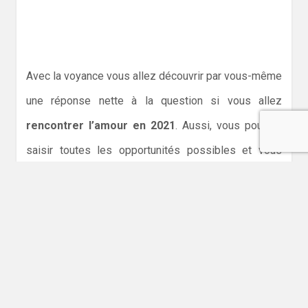
Avec la voyance vous allez découvrir par vous-même
une réponse nette à la question si vous allez
rencontrer l’amour en 2021
. Aussi, vous pourrez
saisir toutes les opportunités possibles et vous
protéger des éventuelles menaces qui sillonnent
votre domaine amoureux.
Trouver l’amour en 2021 avec la voyance par
téléphone
Lorsqu’on est célibataire et qu’on n’a pas choisi de