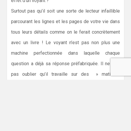
effet d’un voyant ?
Surtout pas qu’il soit une sorte de lecteur infaillible
parcourant les lignes et les pages de votre vie dans
tous leurs détails comme on le ferait concrètement
avec un livre ! Le voyant n’est pas non plus une
machine perfectionnée dans laquelle chaque
question a déjà sa réponse préfabriquée. Il ne faut
pas oublier qu’il travaille sur des » matières
premières » informelles, mais que son travail est
régi par des règles précises.
Entre la voyance par telephone et celle sur
place