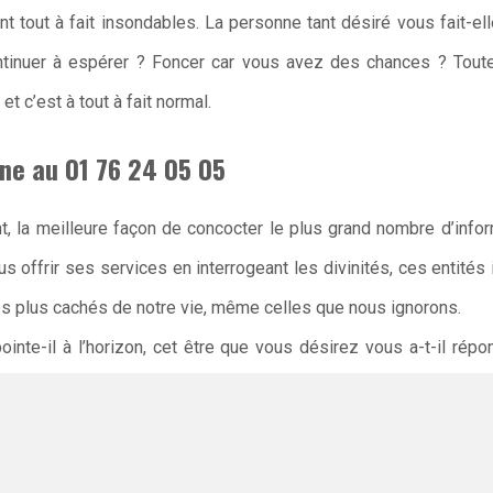
sont tout à fait insondables. La personne tant désiré vous fait-e
tinuer à espérer ? Foncer car vous avez des chances ? Toute
et c’est à tout à fait normal.
ne au 01 76 24 05 05
, la meilleure façon de concocter le plus grand nombre d’info
us offrir ses services en interrogeant les divinités, ces entités
s plus cachés de notre vie, même celles que nous ignorons.
ointe-il à l’horizon, cet être que vous désirez vous a-t-il ré
 sur le sujet. A travers le système de tirage des cartes par exem
et s’il y aura une issue
amoureuse
possible. Les sentiments sont
nne qui vous plaît. L’issue n’est pas toujours ce qu’on espère 