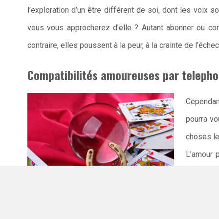
l’exploration d’un être différent de soi, dont les voix 
vous vous approcherez d’elle ? Autant abonner ou con
contraire, elles poussent à la peur, à la crainte de l’échec 
Compatibilités amoureuses par telepho
Cependant
pourra vo
choses le
L’amour p
éclaircir
affinités
armes de son côté avant de déclarer la flamme à la perso