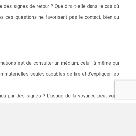
lle des signes de retour ? Que dira-t-elle dans le cas où
s ces questions ne favorisent pas le contact, bien au
rmations est de consulter un médium, celui-là même qui
 immatérielles seules capables de lire et d’expliquer les
pondu par des signes ? L’usage de la voyance peut vous
ple, un voyant est capable de déterminer la nature de vos
 si difficiles à détecter qu’il vaut mieux mettre tous les
et on en ressort avec une déception qui peut nous briser.