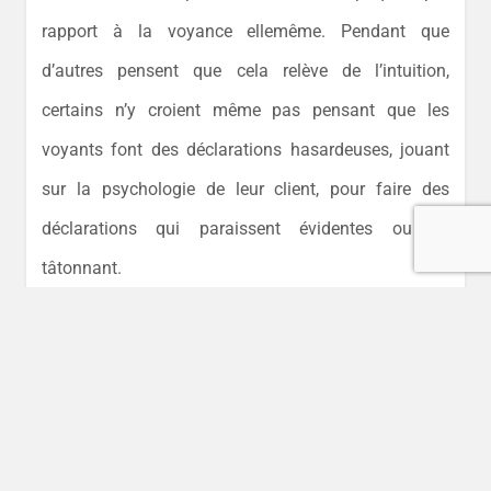
rapport à la voyance elle­même. Pendant que
d’autres pensent que cela relève de l’intuition,
certains n’y croient même pas pensant que les
voyants font des déclarations hasardeuses, jouant
sur la psychologie de leur client, pour faire des
déclarations qui paraissent évidentes ou en
tâtonnant.
Certaines religions, interdissent rigoureusement
toute forme de voyance, considérant comme un
péché tout acte destiné à en savoir plus sur son
futur. Le scepticisme par rapport à la
voyance par
telephone en France
est encore plus énorme.