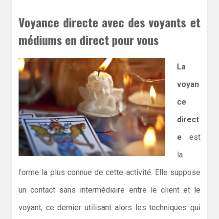
Voyance directe avec des voyants et
médiums en direct pour vous
La
voyan
ce
direct
e
est
la
forme la plus connue de cette activité. Elle suppose
un contact sans intermédiaire entre le client et le
voyant, ce dernier utilisant alors les techniques qui